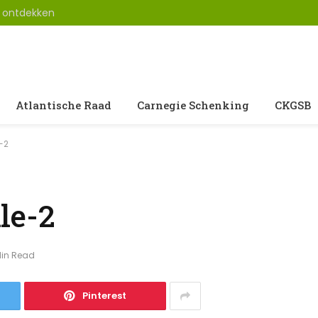
u ontdekken
Atlantische Raad
Carnegie Schenking
CKGSB
-2
le-2
Min Read
Pinterest