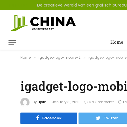
TRENDING
De creatieve wereld van een grafisch burea
Home
Home
igadget-logo-mobile-2
igadget-logo-mobile
»
»
igadget-logo-mobi
By
Bjorn
January 31, 2021
No Comments
1 
Facebook
Twitter